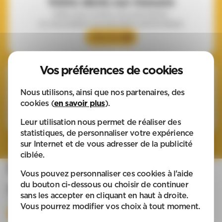
Votre devis sur mesure
Dites-nous ce dont vous avez besoin,
on vous prépare une estimation personnalisée.
Mon devis
Votre agence de proximité
L’équipe APEF la plus proche est peut-être
Nous utilisons, ainsi que nos partenaires, des
à deux pas de chez vous.
cookies (
en savoir plus
).
Mon agence
Leur utilisation nous permet de réaliser des
statistiques, de personnaliser votre expérience
sur Internet et de vous adresser de la publicité
ciblée.
Découvrez nos autres
Vous pouvez personnaliser ces cookies à l'aide
services sur Houppeville
du bouton ci-dessous ou choisir de continuer
sans les accepter en cliquant en haut à droite.
Découvrez nos services à la personne sur-mesure
Vous pourrez modifier vos choix à tout moment.
Mon devis