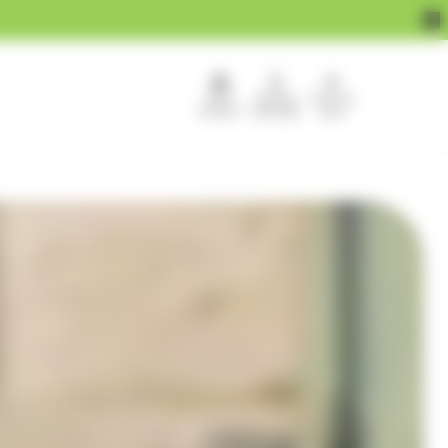
APEF
Devenir
Pour les
recrute !
franchisé
pros