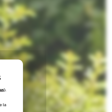
lus
).
e la