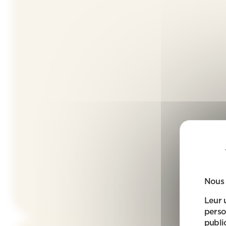
Nous 
Leur 
perso
public