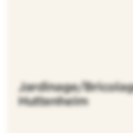
Jardinage/Bricolag
Huttenheim