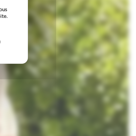
sous
ite.