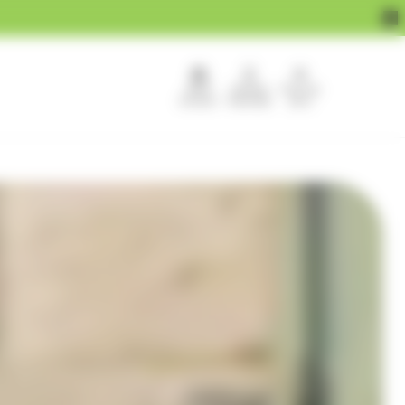
APEF
Devenir
Pour les
recrute !
franchisé
pros