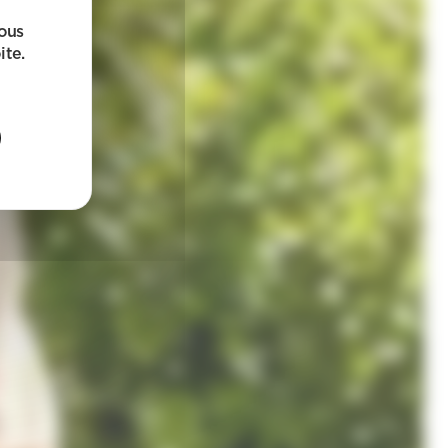
sous
ite.