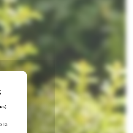
lus
).
e la