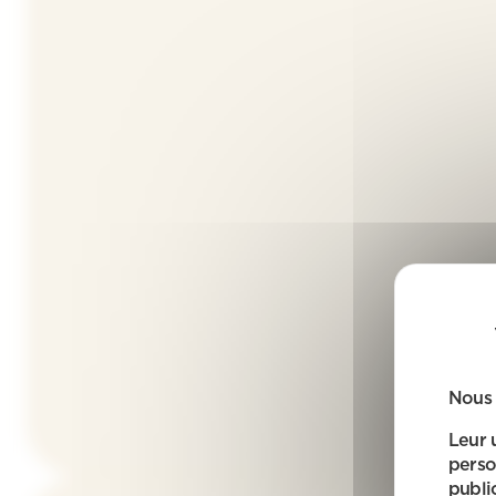
Nous 
Leur 
perso
public