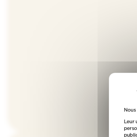
Nous 
Leur 
perso
public