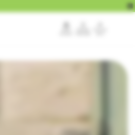
APEF
Devenir
Pour les
recrute !
franchisé
pros