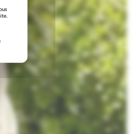
sous
ite.