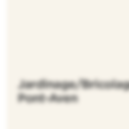
Jardinage/Bricolag
Pont-Aven