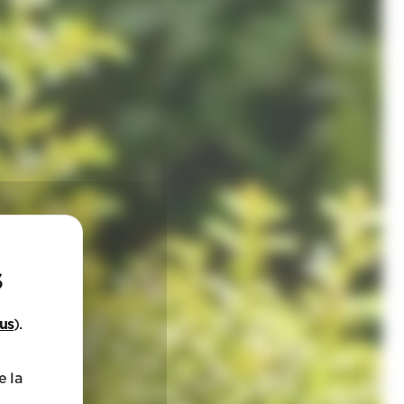
lus
).
e la