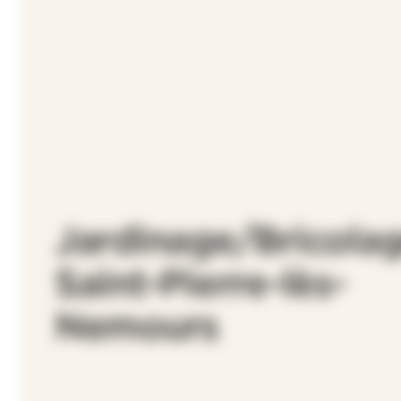
Jardinage/Bricolag
Saint-Pierre-lès-
Nemours