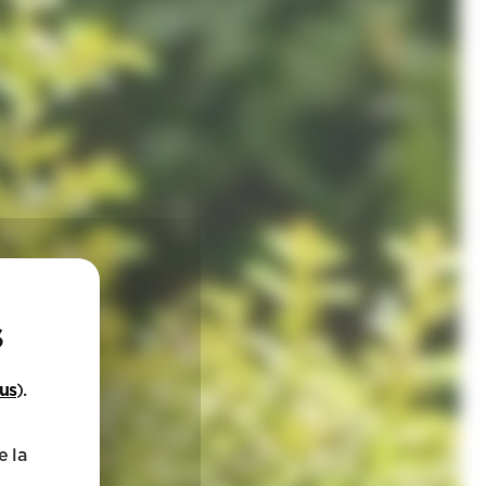
lus
).
e la