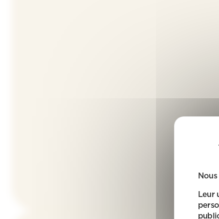
Nous 
Leur 
perso
public