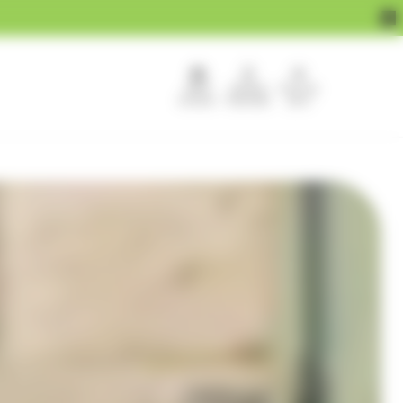
APEF
Devenir
Pour les
recrute !
franchisé
pros