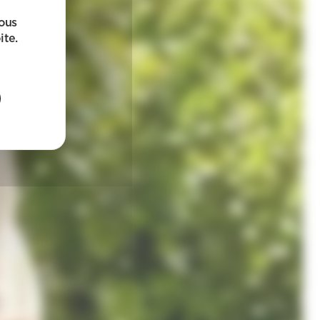
sous
ite.