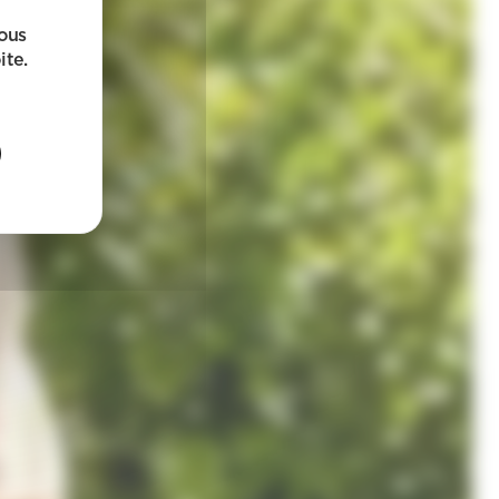
sous
ite.