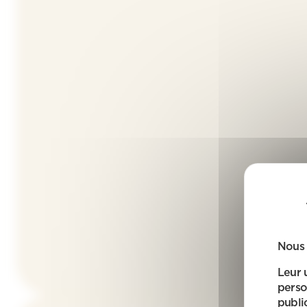
Nous 
Leur 
perso
public