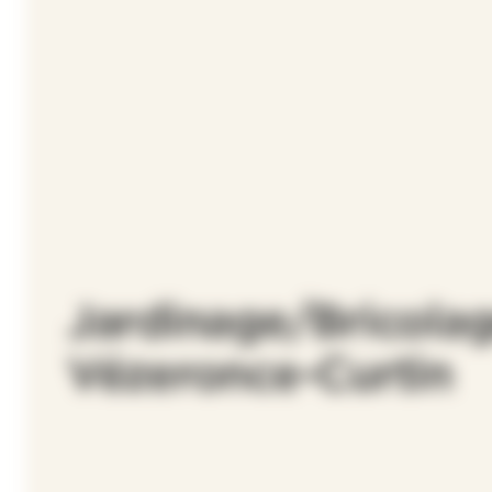
Jardinage/Bricolag
Vézeronce-Curtin