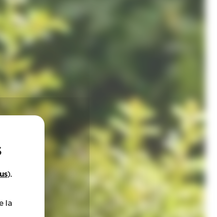
lus
).
e la