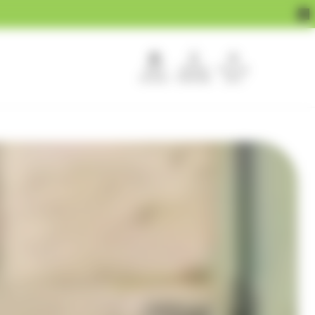
APEF
Devenir
Pour les
recrute !
franchisé
pros