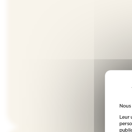
Nous 
Leur 
perso
public