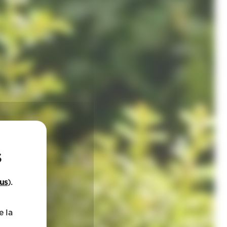
lus
).
e la