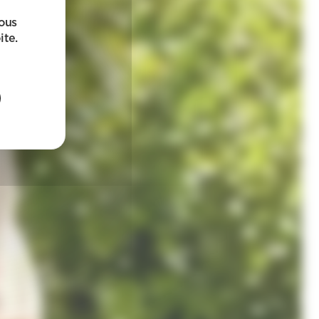
sous
ite.