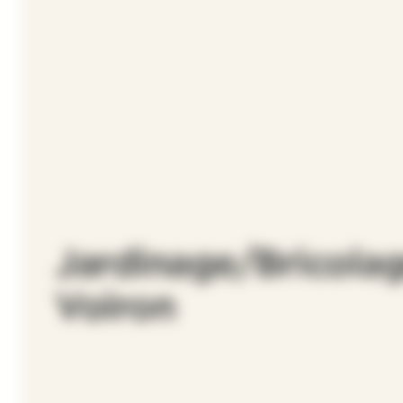
Jardinage/Bricolag
Voiron