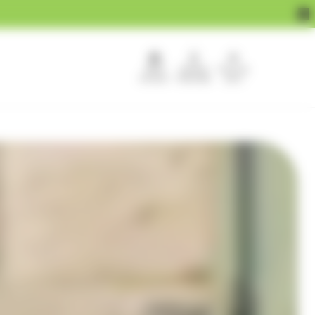
APEF
Devenir
Pour les
recrute !
franchisé
pros