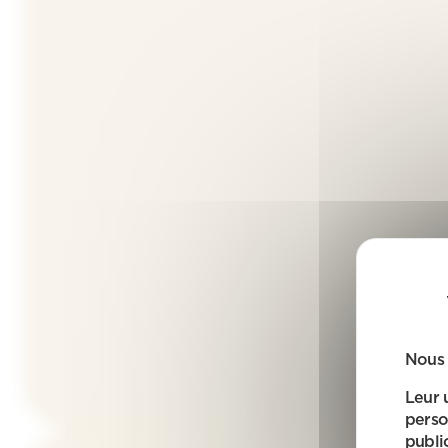
Nous 
Leur 
perso
public