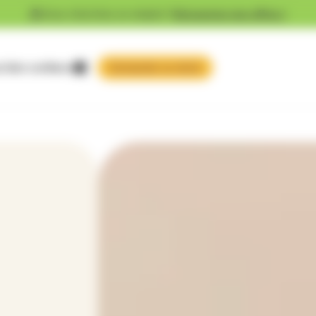
Vous cherchez un emploi ?
Découvrez nos offres !
 faire confiance