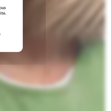
sous
ite.