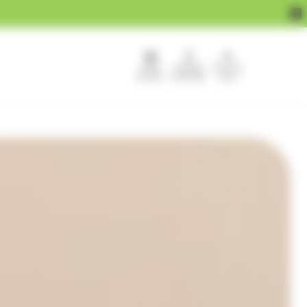
APEF
Devenir
Pour les
recrute !
franchisé
pros