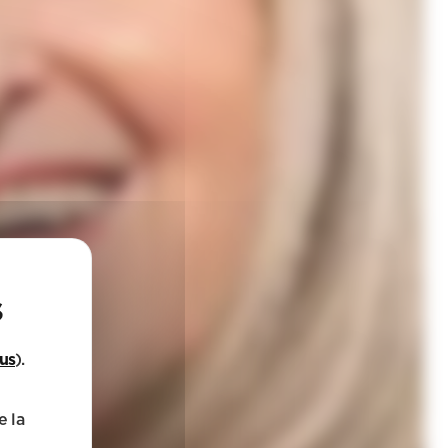
lus
).
e la