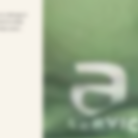
 le ménage à
d le relais
emps pour
ple pour
onsacrer vos
 votre rythme