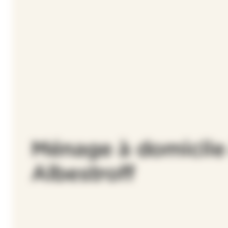
Ménage à domicile
Albestroff