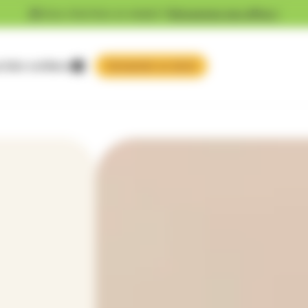
Vous cherchez un emploi ?
Découvrez nos offres !
 faire confiance