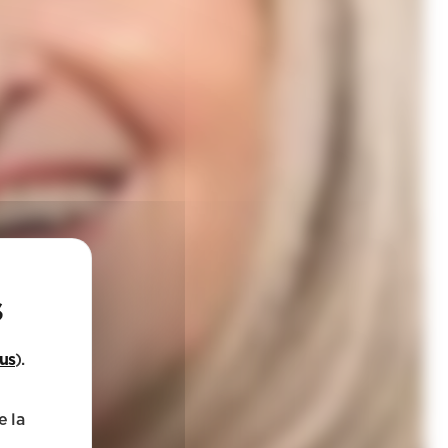
lus
).
e la