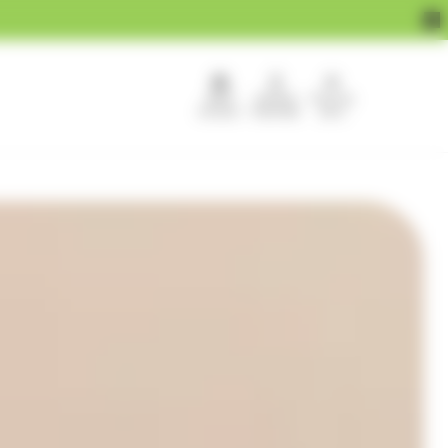
APEF
Devenir
Pour les
recrute !
franchisé
pros