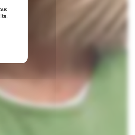
sous
ite.