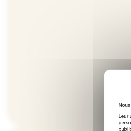
Nous 
Leur 
perso
public