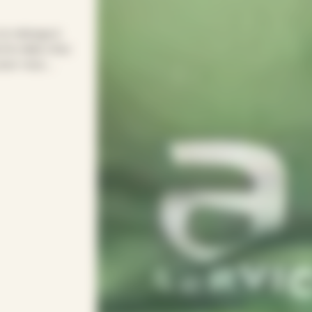
 le ménage à
 le relais chez
pour vous.
pour entretenir
s soirées.
rythme avec