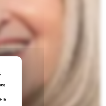
lus
).
e la