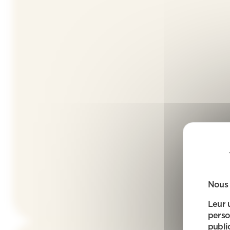
Nous 
Leur 
perso
public