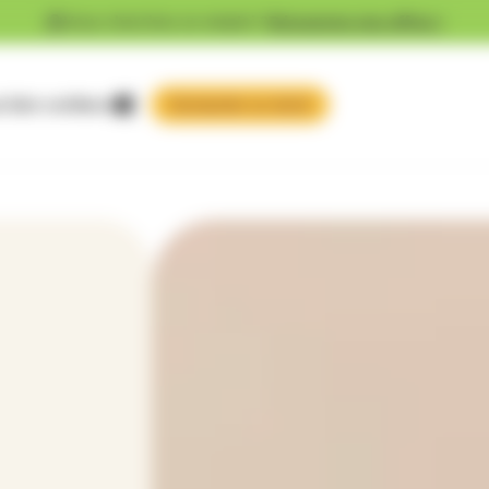
Vous cherchez un emploi ?
Découvrez nos offres !
 faire confiance