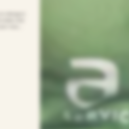
 le ménage à
 relais chez
pour vous.
ur entretenir
s soirées.
rythme avec