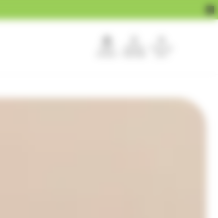
APEF
Devenir
Pour les
recrute !
franchisé
pros