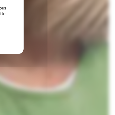
sous
ite.