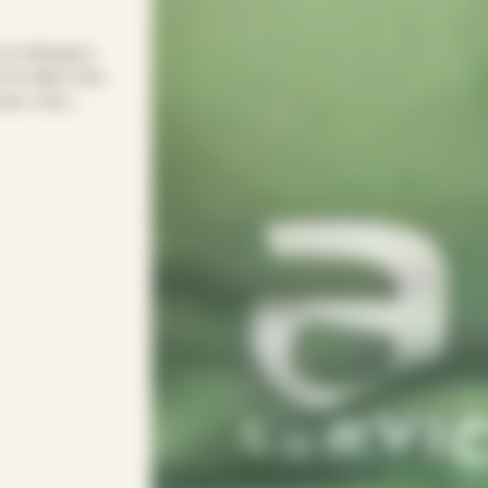
 le ménage à
le relais chez
pour vous.
our entretenir
s soirées.
rythme avec