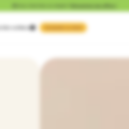
Vous cherchez un emploi ?
Découvrez nos offres !
 faire confiance