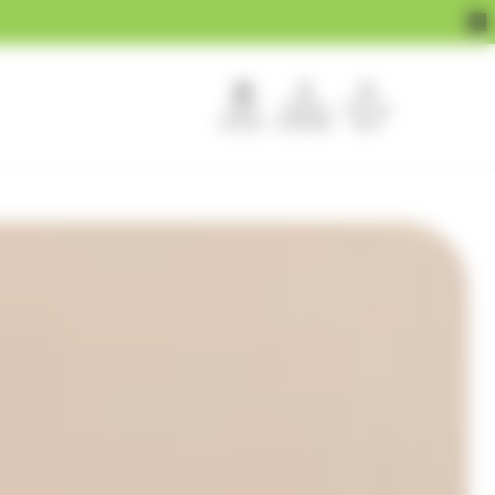
APEF
Devenir
Pour les
recrute !
franchisé
pros