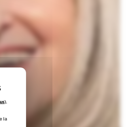
lus
).
e la