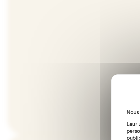
Nous 
Leur 
perso
public