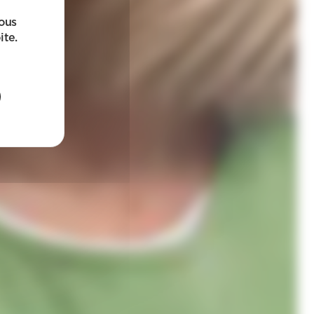
sous
ite.