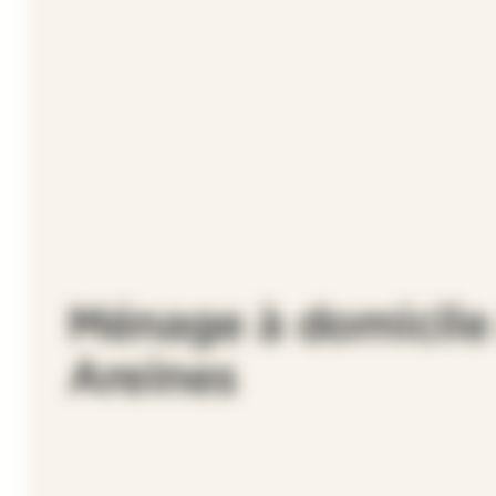
Ménage à domicile
Areines