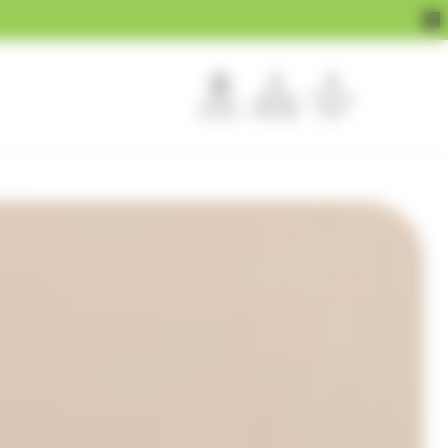
APEF
Devenir
Pour les
recrute !
franchisé
pros