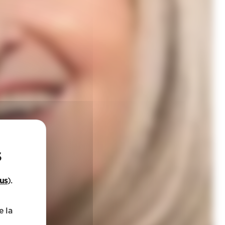
lus
).
e la