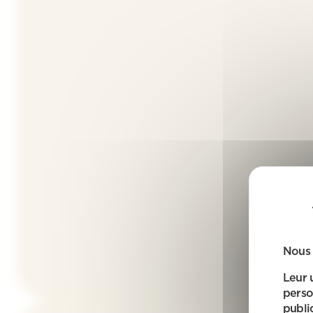
Nous 
Leur 
perso
public