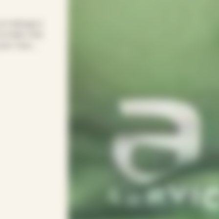
 le ménage à
e relais chez
pour vous.
ur entretenir
s soirées.
rythme avec