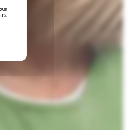
sous
ite.