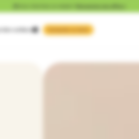
Vous cherchez un emploi ?
Découvrez nos offres !
 faire confiance