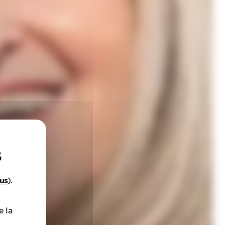
lus
).
e la