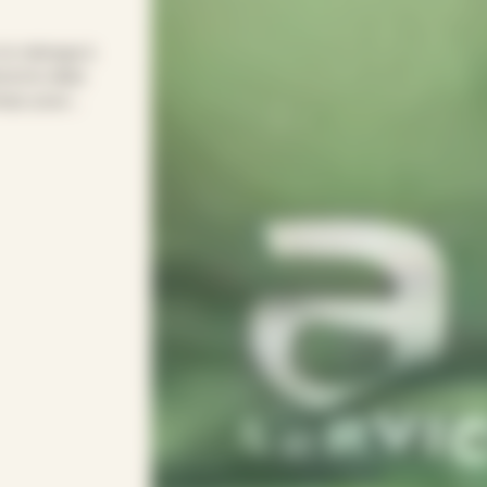
 le ménage à
d le relais
emps pour
ple pour
onsacrer vos
 votre rythme