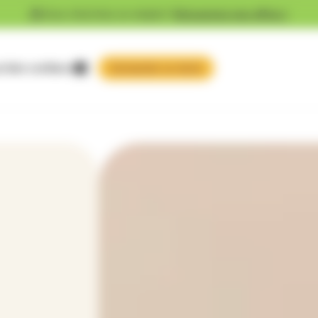
Vous cherchez un emploi ?
Découvrez nos offres !
 faire confiance