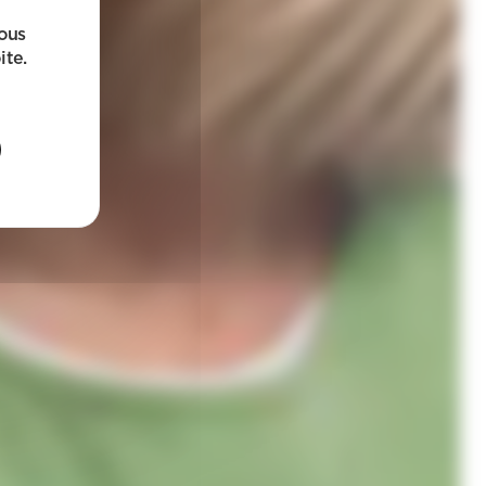
sous
ite.