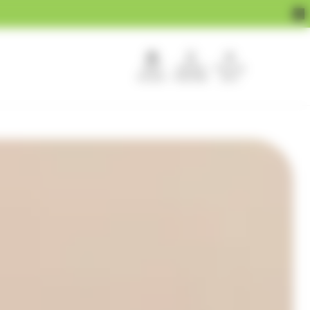
APEF
Devenir
Pour les
recrute !
franchisé
pros