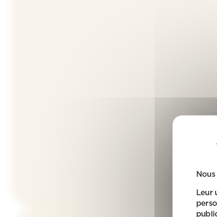
Nous 
Leur 
perso
public