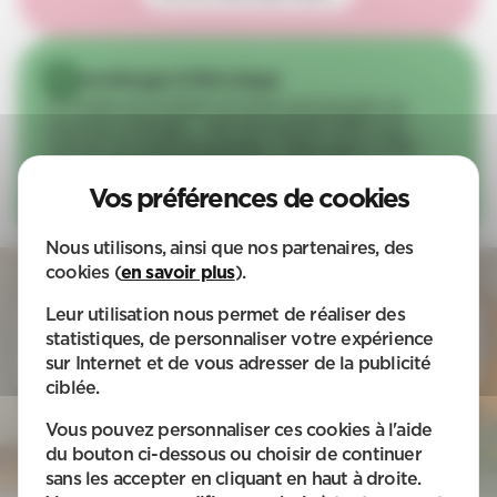
Jardinage & Bricolage
Les feuilles qui tombent, les arbres qui poussent, les
ampoules à changer, … Nos intervenants APEF vous
enlèvent ces tracas du quotidien. Faites appel à APEF
pour vos besoins en jardinage et bricolage.
Voir davantage
Nous utilisons, ainsi que nos partenaires, des
cookies (
en savoir plus
).
Leur utilisation nous permet de réaliser des
4,8/5
statistiques, de personnaliser votre expérience
sur 2 259 avis Google récoltés entre le 08/08/2025 et le
sur Internet et de vous adresser de la publicité
08/08/2026
ciblée.
Votre satisfaction est notre
Vous pouvez personnaliser ces cookies à l'aide
moteur !
du bouton ci-dessous ou choisir de continuer
sans les accepter en cliquant en haut à droite.