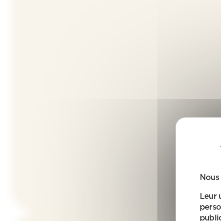
Nous 
Leur 
perso
public