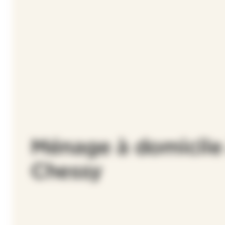
Ménage à domicile
Chessy