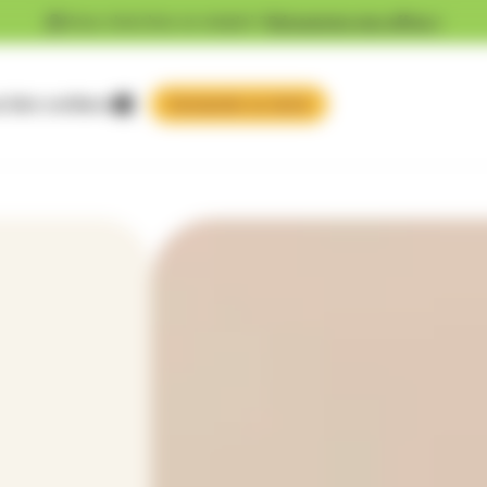
Vous cherchez un emploi ?
Découvrez nos offres !
 faire confiance