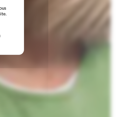
sous
ite.