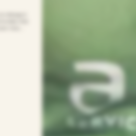
 le ménage à
le relais chez
pour vous.
our entretenir
s soirées.
rythme avec