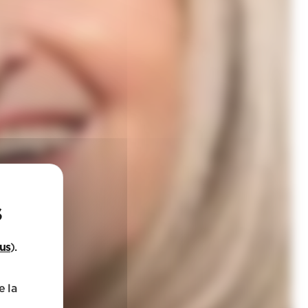
lus
).
e la