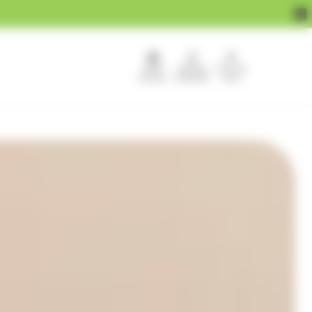
APEF
Devenir
Pour les
recrute !
franchisé
pros