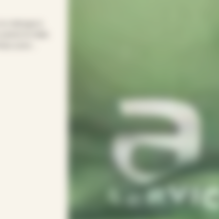
 le ménage à
rend le relais
emps pour
 simple pour
onsacrer vos
 votre rythme