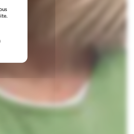
sous
ite.