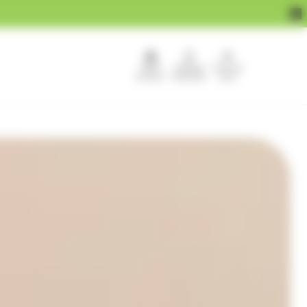
APEF
Devenir
Pour les
recrute !
franchisé
pros