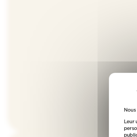
Nous 
Leur 
perso
public