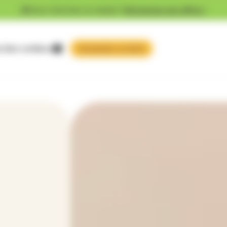
Vous cherchez un emploi ?
Découvrez nos offres !
 faire confiance