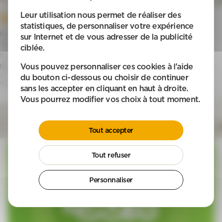
Leur utilisation nous permet de réaliser des
2026
Août 2026
statistiques, de personnaliser votre expérience
une
Bonjour très bonne
Prestation satis
sur Internet et de vous adresser de la publicité
 et
prestation de Nadege je suis
Jennifer rien à r
ciblée.
Evelyne, client APEF 
très satisfaite
domicile, Ménage, J
aurelia, client APEF Langres - Aide à
Vous pouvez personnaliser ces cookies à l'aide
d'enfants
domicile, Ménage, Jardinage et Garde
e à
t de
du bouton ci-dessous ou choisir de continuer
d'enfants
arde
nt
sans les accepter en cliquant en haut à droite.
 le
Vous pourrez modifier vos choix à tout moment.
e
Tout accepter
Tout refuser
Avance immédiate
Personnaliser