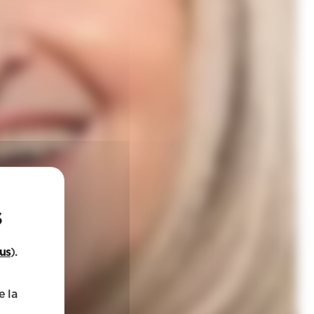
lus
).
e la