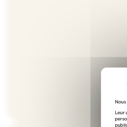
Nous 
Leur 
perso
public