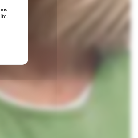
sous
ite.