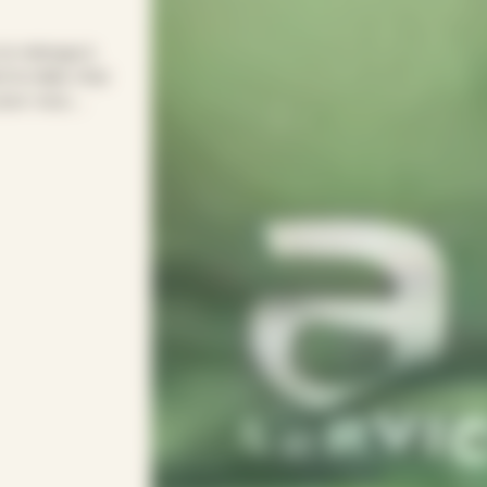
 le ménage à
 le relais chez
pour vous.
pour entretenir
s soirées.
rythme avec