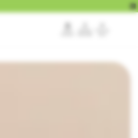
APEF
Devenir
Pour les
recrute !
franchisé
pros