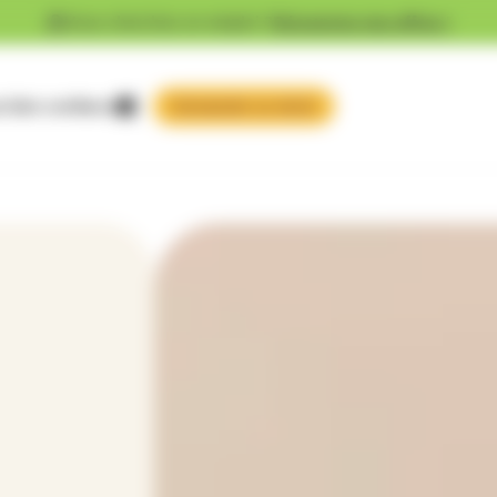
Vous cherchez un emploi ?
Découvrez nos offres !
 faire confiance