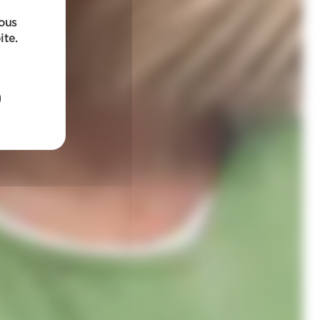
sous
ite.