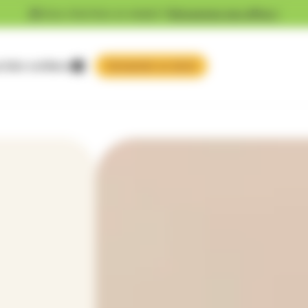
Vous cherchez un emploi ?
Découvrez nos offres !
 faire confiance