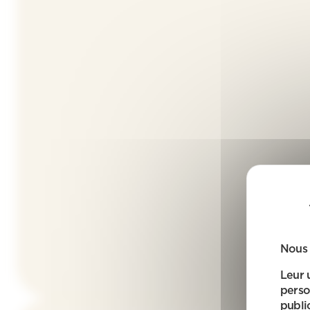
Nous 
Leur 
perso
public