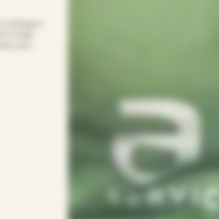
 le ménage à
 le relais
emps pour
le pour
onsacrer vos
 votre rythme