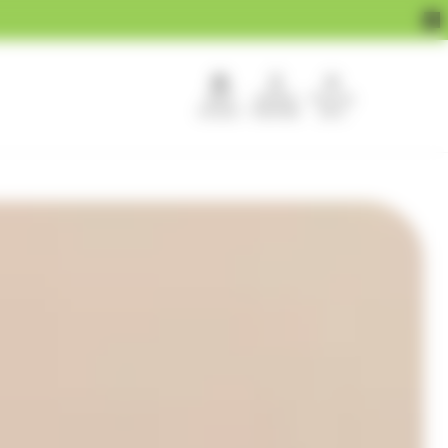
APEF
Devenir
Pour les
recrute !
franchisé
pros