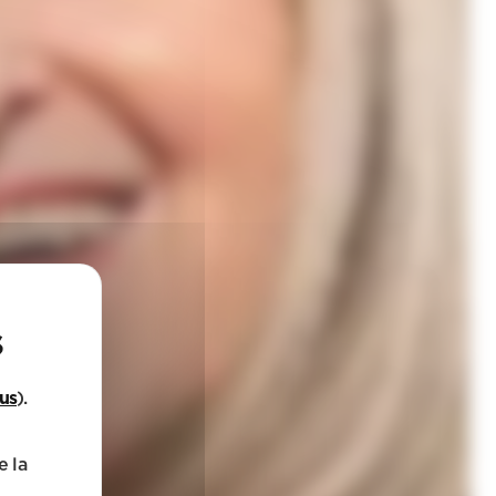
lus
).
e la