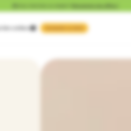
Vous cherchez un emploi ?
Découvrez nos offres !
 faire confiance