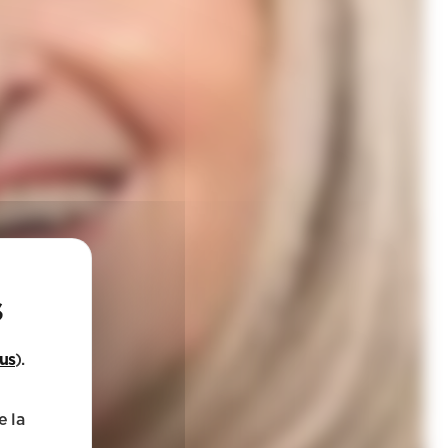
lus
).
e la