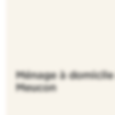
Ménage à domicile
Meucon