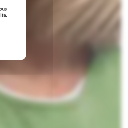
sous
ite.