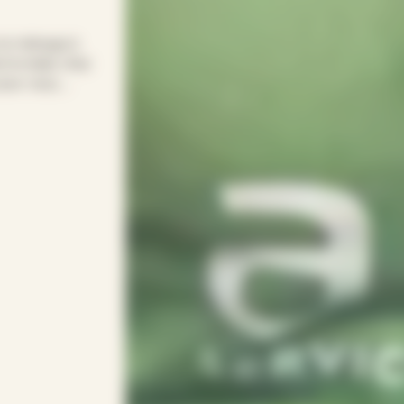
 le ménage à
le relais chez
pour vous.
pour entretenir
s soirées.
rythme avec