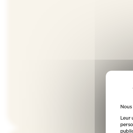
Nous 
Leur 
perso
public