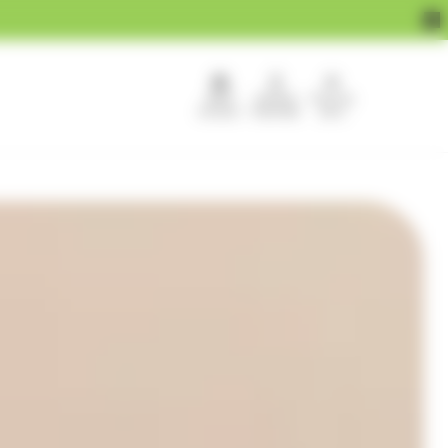
APEF
Devenir
Pour les
recrute !
franchisé
pros