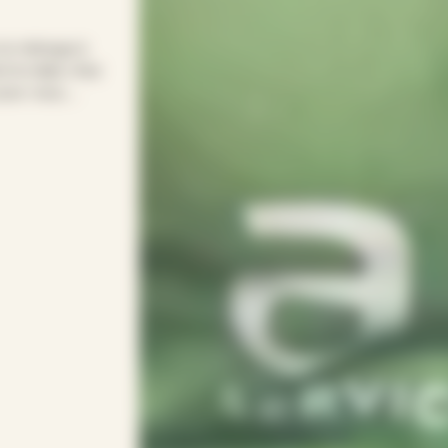
 le ménage à
 le relais chez
pour vous.
pour entretenir
s soirées.
rythme avec