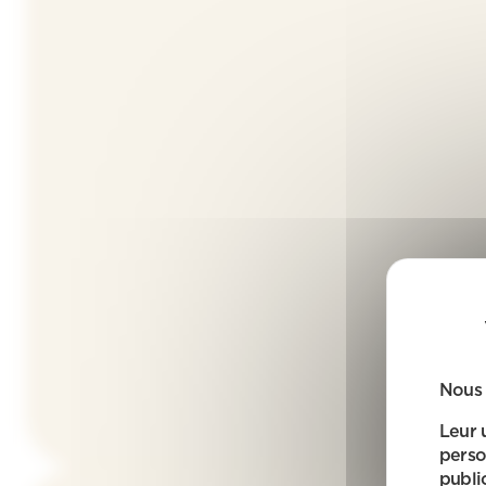
Nous 
Leur 
perso
public