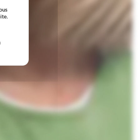
sous
ite.