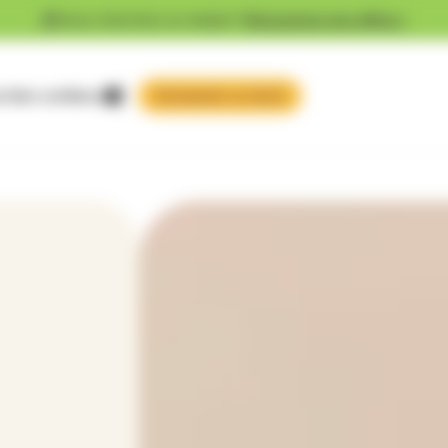
Vous cherchez un emploi ?
Découvrez nos offres !
 faire confiance