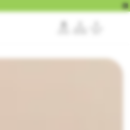
APEF
Devenir
Pour les
recrute !
franchisé
pros