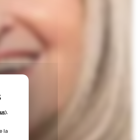
lus
).
e la