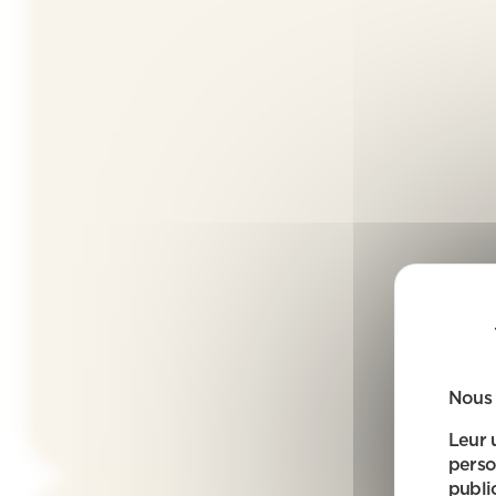
Nous 
Leur 
perso
public