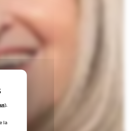
lus
).
e la