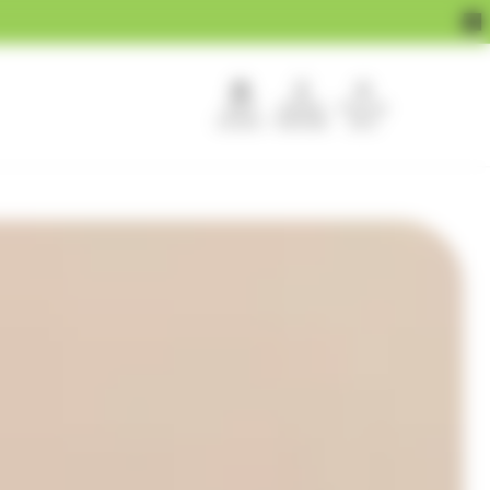
APEF
Devenir
Pour les
recrute !
franchisé
pros