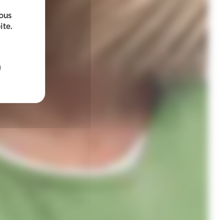
sous
ite.