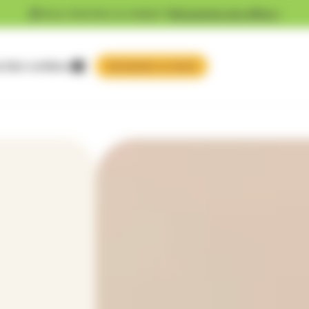
Vous cherchez un emploi ?
Découvrez nos offres !
 faire confiance