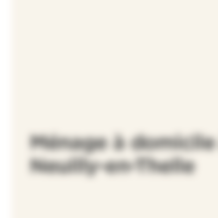
Ménage à domicile
Neuilly-en-Thelle