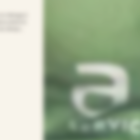
 le ménage à
nce prend le
t du temps
ne solution
ent sans y
PEF s’adapte à
ionnel(le)s.