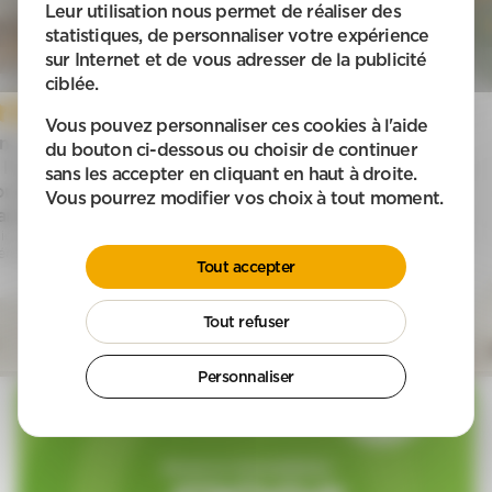
Leur utilisation nous permet de réaliser des
moteur !
statistiques, de personnaliser votre expérience
sur Internet et de vous adresser de la publicité
ciblée.
 2026
Août 2026
Vous pouvez personnaliser ces cookies à l'aide
 une
Bonjour très bonne
Prestation sati
du bouton ci-dessous ou choisir de continuer
e et
prestation de Nadege je suis
Jennifer rien à 
sans les accepter en cliquant en haut à droite.
Evelyne, client APEF
très satisfaite
Vous pourrez modifier vos choix à tout moment.
domicile, Ménage, 
aurelia, client APEF Langres - Aide à
d'enfants
domicile, Ménage, Jardinage et Garde
de à
st de
d'enfants
Garde
ont
Tout accepter
s le
e
Tout refuser
ce
Personnaliser
Avance immédiate