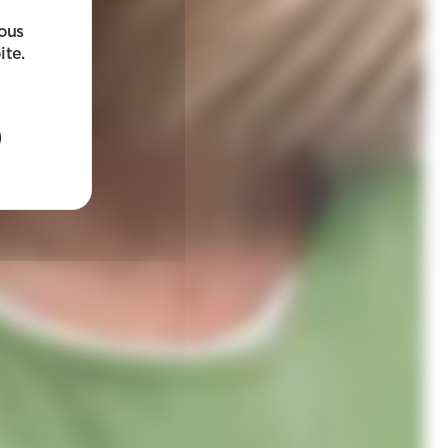
sous
ite.