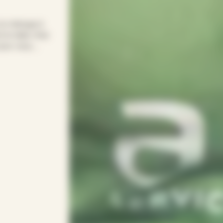
 le ménage à
le relais chez
pour vous.
pour entretenir
s soirées.
rythme avec