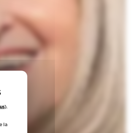
lus
).
e la