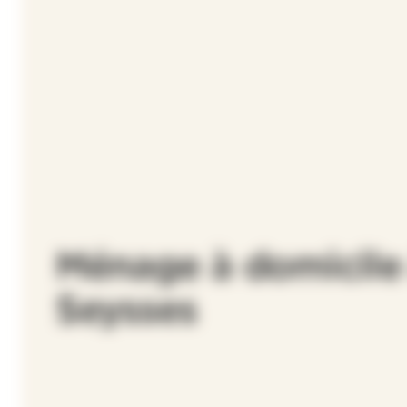
Ménage à domicile
Seysses