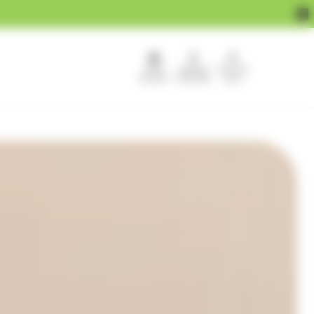
APEF
Devenir
Pour les
recrute !
franchisé
pros