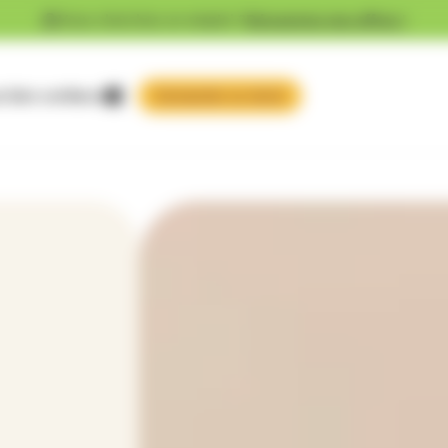
Vous cherchez un emploi ?
Découvrez nos offres !
 faire confiance