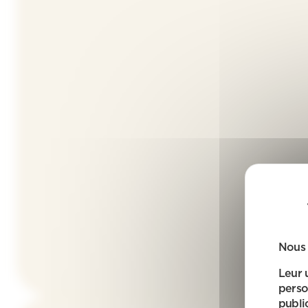
Nous 
Leur 
perso
public