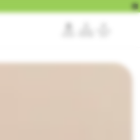
APEF
Devenir
Pour les
recrute !
franchisé
pros