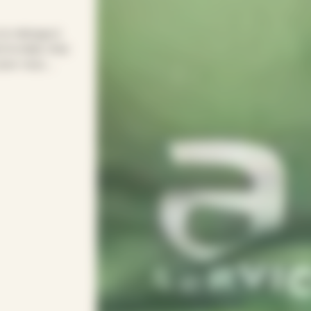
 le ménage à
le relais chez
pour vous.
pour entretenir
s soirées.
rythme avec