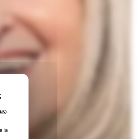
lus
).
e la