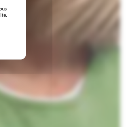
sous
ite.