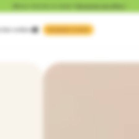
Vous cherchez un emploi ?
Découvrez nos offres !
 faire confiance