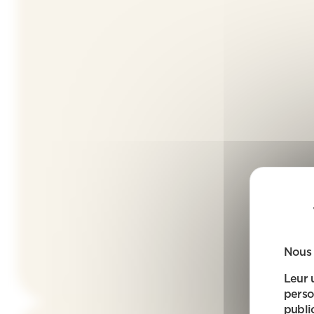
Nous 
Leur 
perso
public