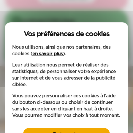
Jardinage & Bricolage
Les feuilles qui tombent, les arbres qui poussent, les
ampoules à changer, … Nos intervenants APEF vous
enlèvent ces tracas du quotidien. Faites appel à APEF
pour vos besoins en jardinage et bricolage.
Nous utilisons, ainsi que nos partenaires, des
cookies (
en savoir plus
).
Voir davantage
Leur utilisation nous permet de réaliser des
statistiques, de personnaliser votre expérience
sur Internet et de vous adresser de la publicité
ciblée.
4,8/5
sur 2 271 avis Google récoltés entre le 06/08/2025 et le
Vous pouvez personnaliser ces cookies à l'aide
06/08/2026
du bouton ci-dessous ou choisir de continuer
Votre satisfaction est notre
sans les accepter en cliquant en haut à droite.
Vous pourrez modifier vos choix à tout moment.
moteur !