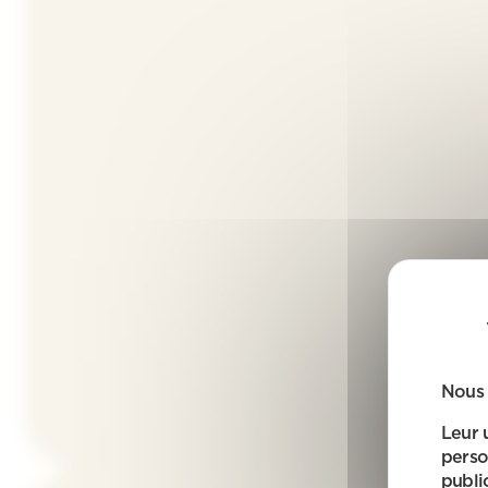
Nous 
Leur 
perso
public