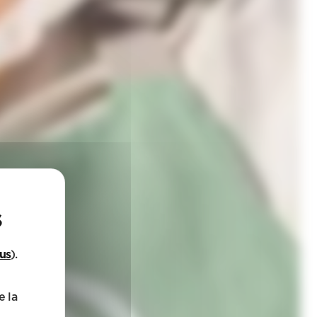
lus
).
e la