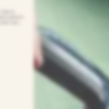
! Avec le
ance prend le
s pour vous.
s sacrifier vos
 à vos
entif(ve)s.