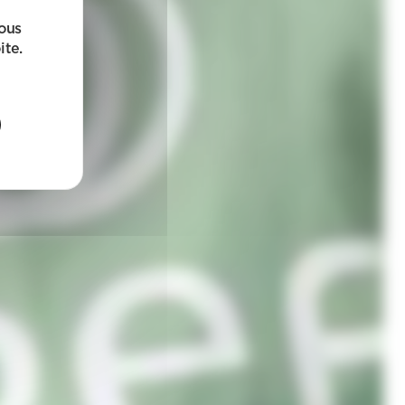
sous
ite.