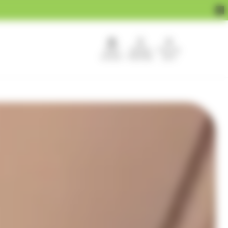
APEF
Devenir
Pour les
recrute !
franchisé
pros