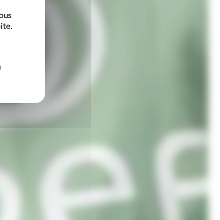
sous
ite.