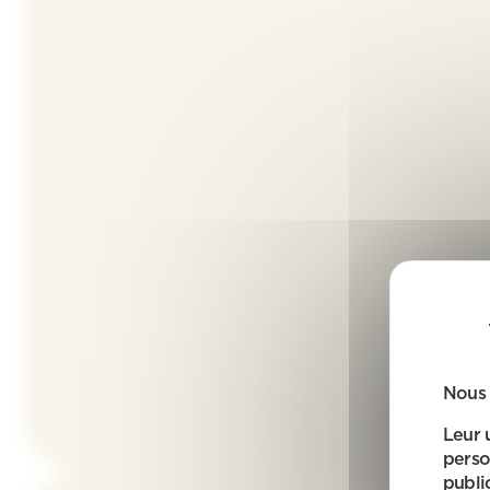
Nous 
Leur 
perso
public