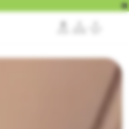
APEF
Devenir
Pour les
recrute !
franchisé
pros