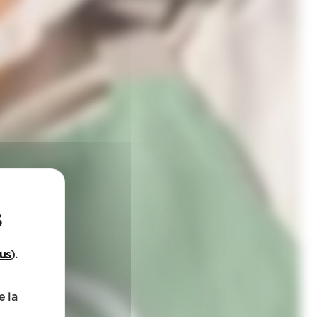
lus
).
e la