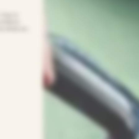
! Avec le
confiance
t du temps pour
re quotidien
age… APEF
gneux(ses) et