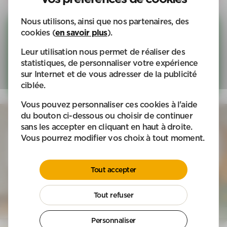
Nous utilisons, ainsi que nos partenaires, des
Jardinage & Bricolage
cookies (
en savoir plus
).
Les feuilles qui tombent, les arbres qui poussent, les
ampoules à changer, … Nos intervenants APEF vous
Leur utilisation nous permet de réaliser des
enlèvent ces tracas du quotidien. Faites appel à APEF
statistiques, de personnaliser votre expérience
pour vos besoins en jardinage et bricolage.
sur Internet et de vous adresser de la publicité
Voir davantage
ciblée.
Vous pouvez personnaliser ces cookies à l'aide
du bouton ci-dessous ou choisir de continuer
sans les accepter en cliquant en haut à droite.
Vous pourrez modifier vos choix à tout moment.
4,8/5
sur 2 259 avis Google récoltés entre le 08/08/2025 et le
08/08/2026
Tout accepter
Votre satisfaction est notre
moteur !
Tout refuser
Personnaliser