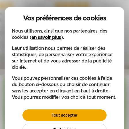
2026
Août 2026
Merci à Véronique pour son
Excellentes pre
Arlette, client APEF
sérieux sa compétence et sa
domicile, Ménage, J
ali
gentillesse
d'enfants
Nous utilisons, ainsi que nos partenaires, des
ernestnicole, client APEF Lons-Billère -
e
Aide à domicile, Ménage, Jardinage et
cookies (
en savoir plus
).
nne
Garde d'enfants
Aide
s
Leur utilisation nous permet de réaliser des
 qui
statistiques, de personnaliser votre expérience
.
sur Internet et de vous adresser de la publicité
nne
ciblée.
er
Vous pouvez personnaliser ces cookies à l'aide
es
du bouton ci-dessous ou choisir de continuer
sans les accepter en cliquant en haut à droite.
 sur
Vous pourrez modifier vos choix à tout moment.
Avance immédiate
et
Tout accepter
 Le
de crédit d’impôt