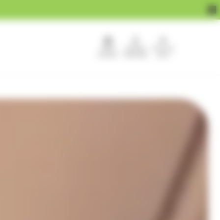
APEF
Devenir
Pour les
recrute !
franchisé
pros