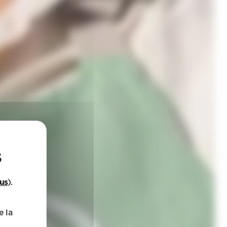
lus
).
e la