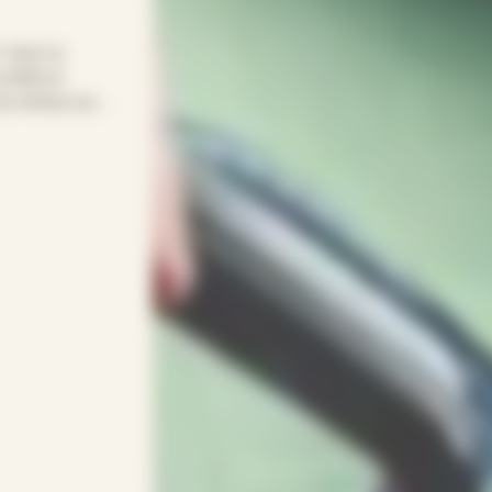
! Avec le
onfiance
t du temps pour
e quotidien
age… APEF
gneux(ses) et