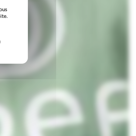
sous
ite.