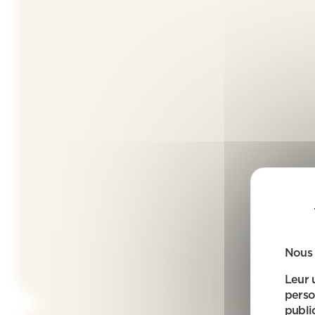
Nous 
Leur 
perso
public