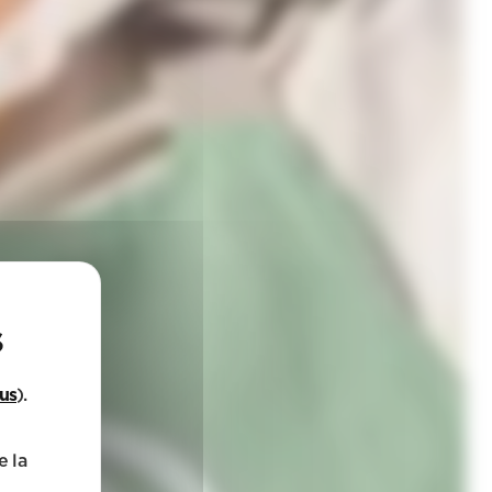
lus
).
e la