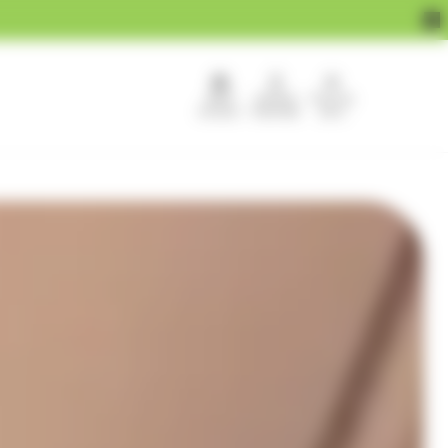
APEF
Devenir
Pour les
recrute !
franchisé
pros