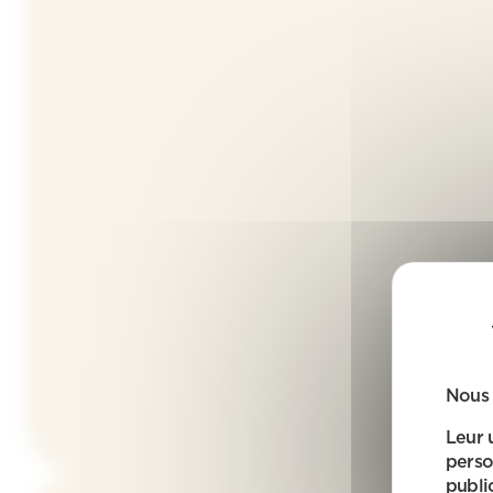
Nous 
Leur 
perso
public