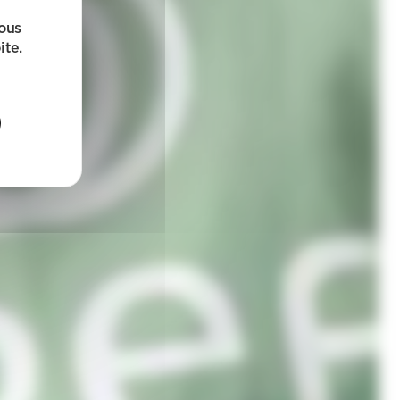
sous
ite.