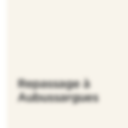
Repassage à
Aubussargues