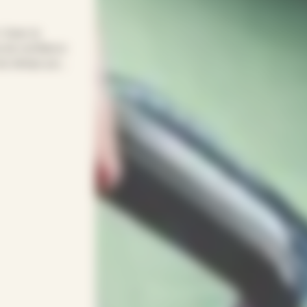
! Avec le
 de confiance
t du temps pour
 votre
sage, pliage…
)s