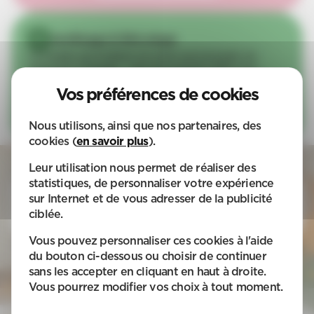
Jardinage & Bricolage
Les feuilles qui tombent, les arbres qui poussent, les
ampoules à changer, … Nos intervenants APEF vous
enlèvent ces tracas du quotidien. Faites appel à APEF
pour vos besoins en jardinage et bricolage.
Voir davantage
Nous utilisons, ainsi que nos partenaires, des
cookies (
en savoir plus
).
Leur utilisation nous permet de réaliser des
statistiques, de personnaliser votre expérience
4,8/5
sur Internet et de vous adresser de la publicité
sur 2 271 avis Google récoltés entre le 06/08/2025 et le
ciblée.
06/08/2026
Votre satisfaction est notre
Vous pouvez personnaliser ces cookies à l'aide
du bouton ci-dessous ou choisir de continuer
moteur !
sans les accepter en cliquant en haut à droite.
Vous pourrez modifier vos choix à tout moment.