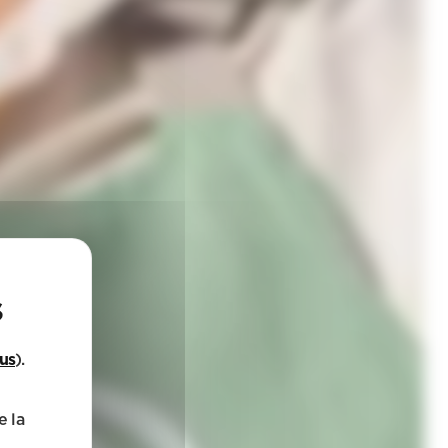
lus
).
e la