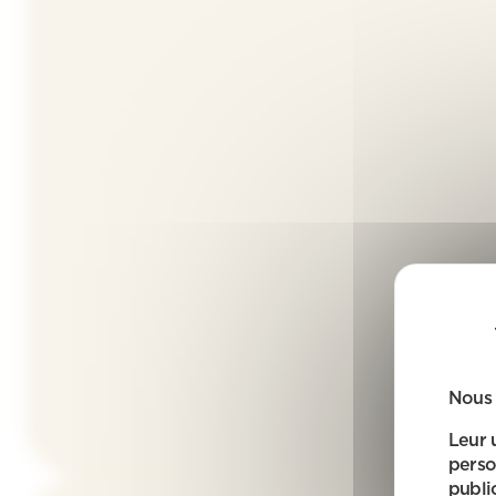
Nous 
Leur 
perso
public