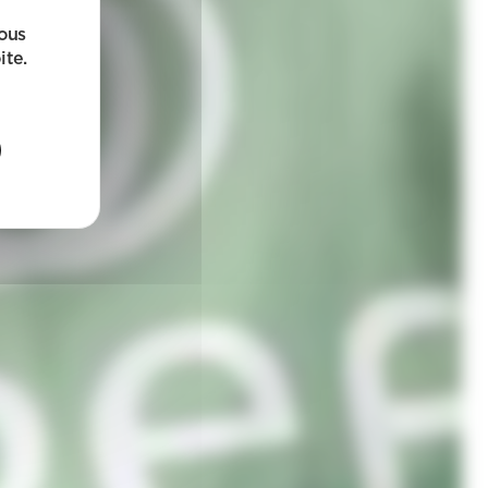
sous
ite.