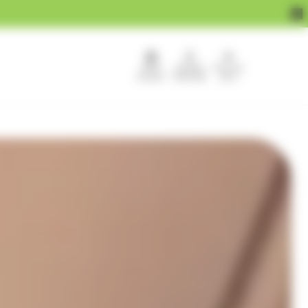
APEF
Devenir
Pour les
recrute !
franchisé
pros