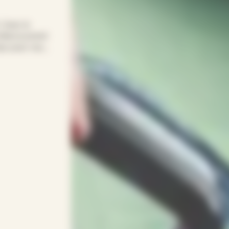
! Avec le
nfiance prend
mps pour vous.
ans sacrifier
dapte à vos
entif(ve)s.