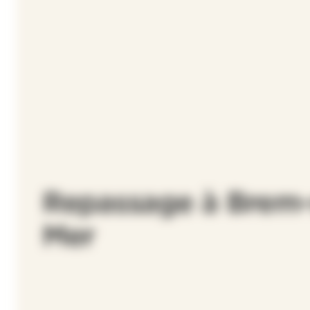
Repassage à Brem-
Mer