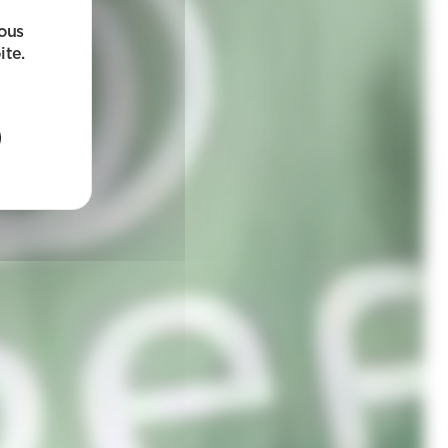
sous
ite.