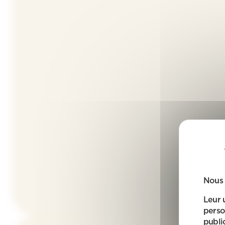
Nous 
Leur 
perso
public