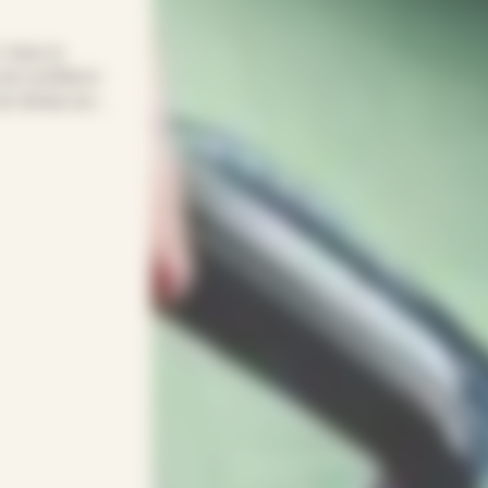
! Avec le
 de confiance
t du temps pour
 votre
sage, pliage…
)s