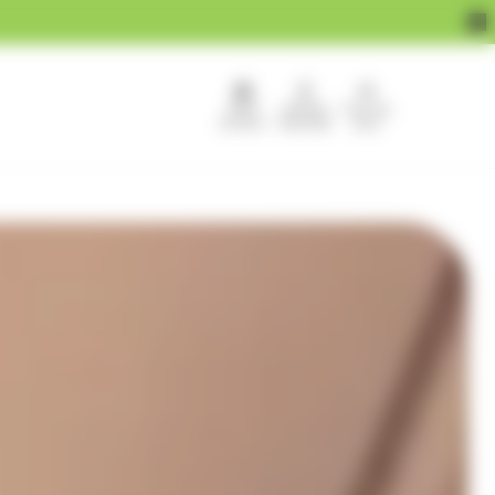
APEF
Devenir
Pour les
recrute !
franchisé
pros