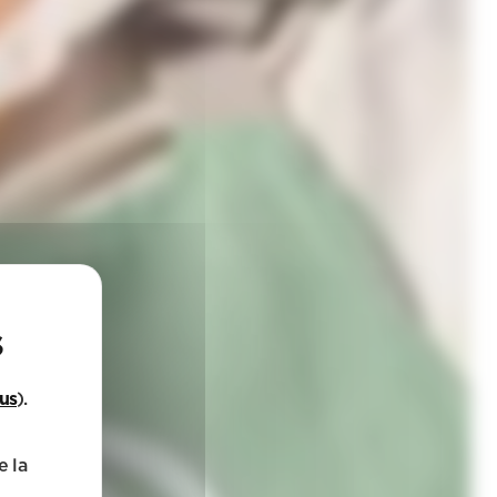
lus
).
e la