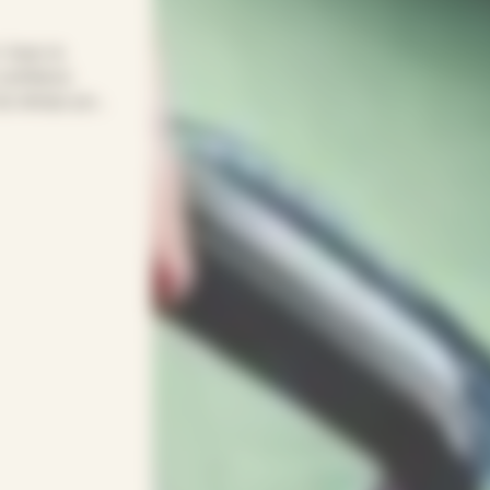
! Avec le
 confiance
t du temps pour
tre quotidien
age… APEF
gneux(ses) et