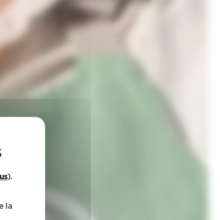
lus
).
e la