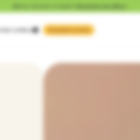
Vous cherchez un emploi ?
Découvrez nos offres !
 faire confiance