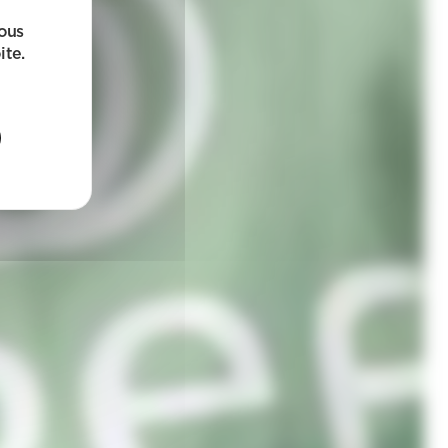
sous
ite.