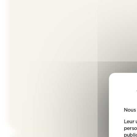
Nous 
Leur 
perso
public