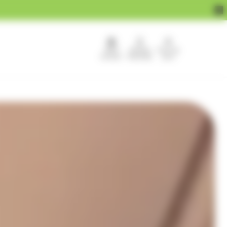
APEF
Devenir
Pour les
recrute !
franchisé
pros