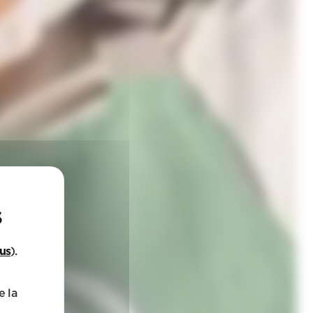
lus
).
e la