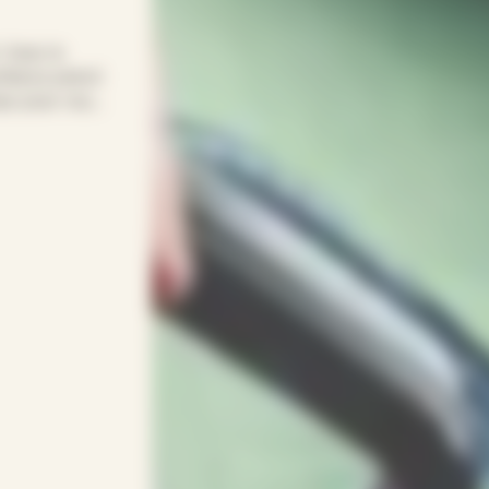
! Avec le
nfiance prend
mps pour vous.
ns sacrifier
dapte à vos
entif(ve)s.