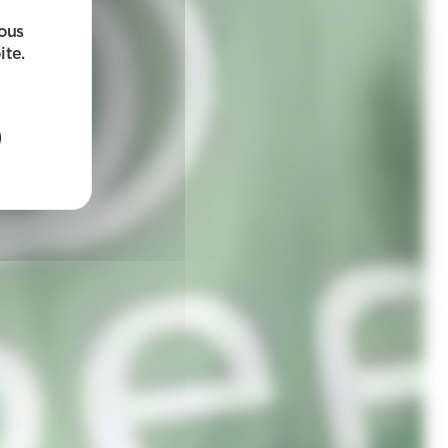
sous
ite.