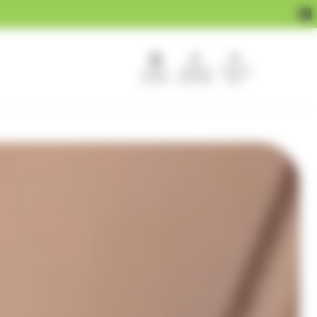
APEF
Devenir
Pour les
recrute !
franchisé
pros