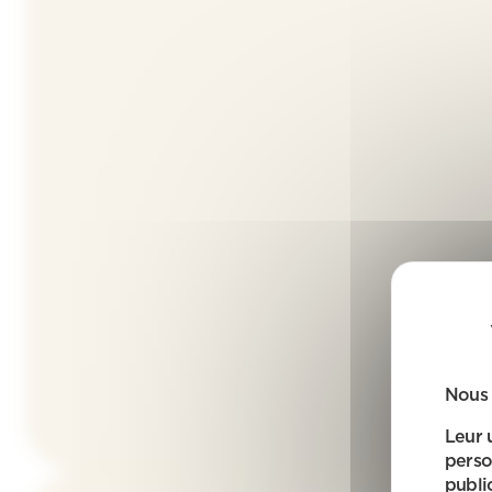
Nous 
Leur 
perso
public