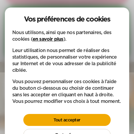
Jardinage & Bricolage
Les feuilles qui tombent, les arbres qui poussent, les
ampoules à changer, … Nos intervenants APEF vous
Nous utilisons, ainsi que nos partenaires, des
enlèvent ces tracas du quotidien. Faites appel à APEF
cookies (
en savoir plus
).
pour vos besoins en jardinage et bricolage.
Voir davantage
Leur utilisation nous permet de réaliser des
statistiques, de personnaliser votre expérience
sur Internet et de vous adresser de la publicité
ciblée.
Vous pouvez personnaliser ces cookies à l'aide
4,8/5
du bouton ci-dessous ou choisir de continuer
sur 2 271 avis Google récoltés entre le 06/08/2025 et le
06/08/2026
sans les accepter en cliquant en haut à droite.
Vous pourrez modifier vos choix à tout moment.
Votre satisfaction est notre
moteur !
Tout accepter