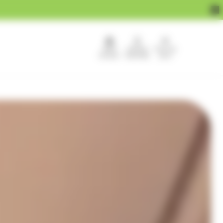
APEF
Devenir
Pour les
recrute !
franchisé
pros