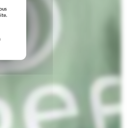
sous
ite.