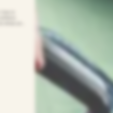
! Avec le
confiance
t du temps pour
re quotidien
age… APEF
gneux(ses) et