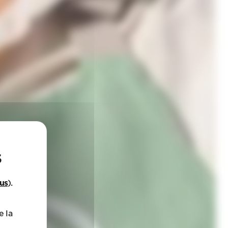
lus
).
e la