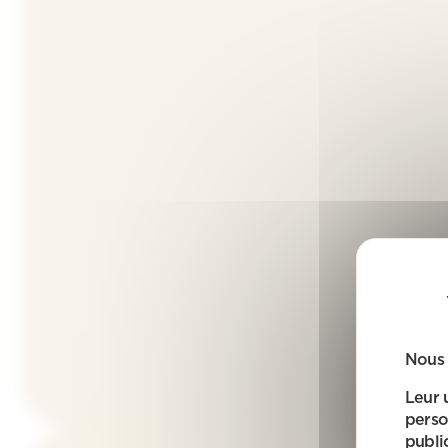
Nous 
Leur 
perso
public