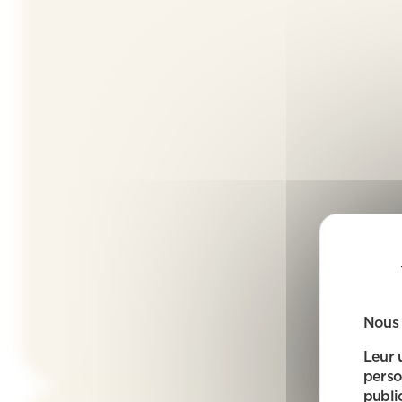
Nous 
Leur 
perso
public