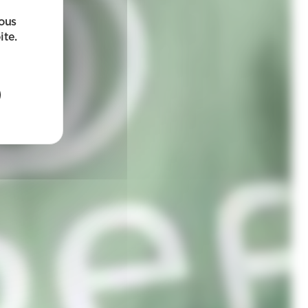
sous
ite.