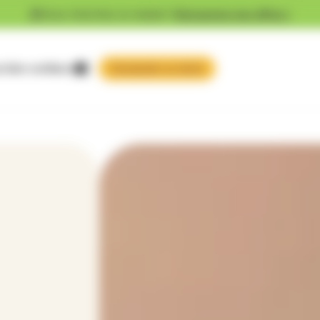
Vous cherchez un emploi ?
Découvrez nos offres !
 faire confiance