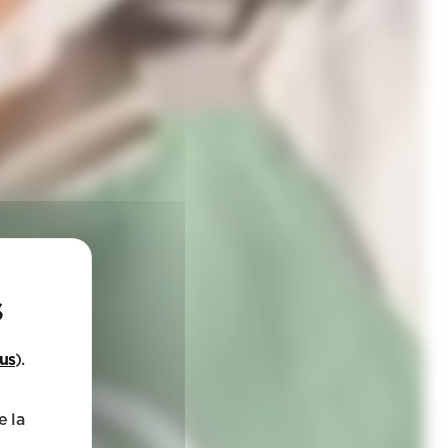
lus
).
e la