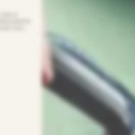
! Avec le
iance prend le
s pour vous.
ns sacrifier vos
 à vos
entif(ve)s.