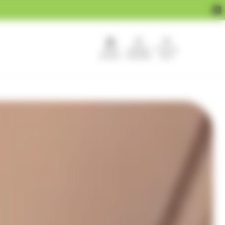
APEF
Devenir
Pour les
recrute !
franchisé
pros