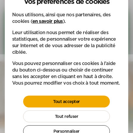
Nous utilisons, ainsi que nos partenaires, des
Jardinage & Bricolage
cookies (
en savoir plus
).
Les feuilles qui tombent, les arbres qui poussent, les
ampoules à changer, … Nos intervenants APEF vous
Leur utilisation nous permet de réaliser des
enlèvent ces tracas du quotidien. Faites appel à APEF
statistiques, de personnaliser votre expérience
pour vos besoins en jardinage et bricolage.
sur Internet et de vous adresser de la publicité
Voir davantage
ciblée.
Vous pouvez personnaliser ces cookies à l'aide
du bouton ci-dessous ou choisir de continuer
sans les accepter en cliquant en haut à droite.
4,8/5
Vous pourrez modifier vos choix à tout moment.
sur 2 271 avis Google récoltés entre le 06/08/2025 et le
06/08/2026
Votre satisfaction est notre
Tout accepter
moteur !
Tout refuser
Personnaliser