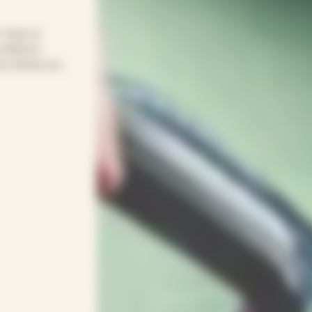
! Avec le
onfiance
t du temps pour
re quotidien
age… APEF
gneux(ses) et