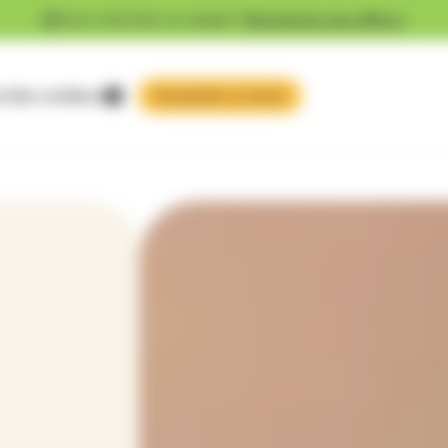
Vous cherchez un emploi ?
Découvrez nos offres !
 faire confiance