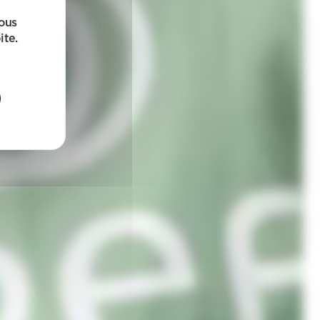
sous
ite.