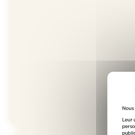
Nous 
Leur 
perso
public