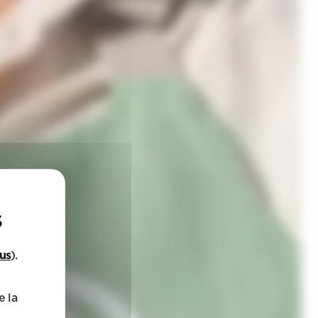
lus
).
e la