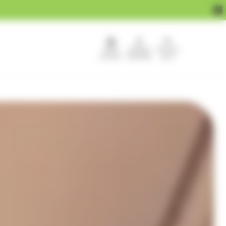
APEF
Devenir
Pour les
recrute !
franchisé
pros