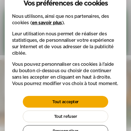
Jardinage & Bricolage
Nous utilisons, ainsi que nos partenaires, des
cookies (
en savoir plus
).
Les feuilles qui tombent, les arbres qui poussent, les
ampoules à changer, … Nos intervenants APEF vous
Leur utilisation nous permet de réaliser des
enlèvent ces tracas du quotidien. Faites appel à APEF
pour vos besoins en jardinage et bricolage.
statistiques, de personnaliser votre expérience
sur Internet et de vous adresser de la publicité
Voir davantage
ciblée.
Vous pouvez personnaliser ces cookies à l'aide
du bouton ci-dessous ou choisir de continuer
sans les accepter en cliquant en haut à droite.
4,8/5
Vous pourrez modifier vos choix à tout moment.
sur 2 264 avis Google récoltés entre le 07/08/2025 et le
07/08/2026
Votre satisfaction est notre
Tout accepter
moteur !
Tout refuser
Personnaliser