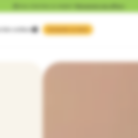
Vous cherchez un emploi ?
Découvrez nos offres !
 faire confiance