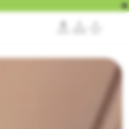
APEF
Devenir
Pour les
recrute !
franchisé
pros