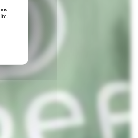
sous
ite.