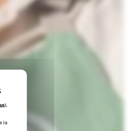
lus
).
e la