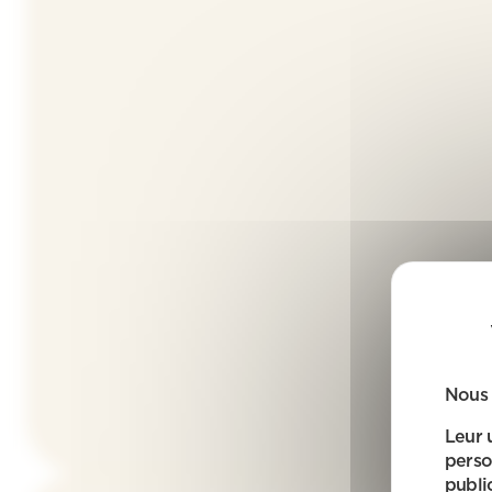
Nous 
Leur 
perso
public