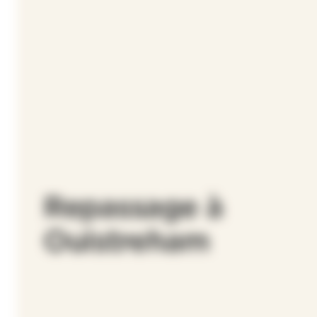
Repassage à
Ouistreham