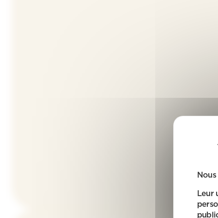
Nous 
Leur 
perso
public