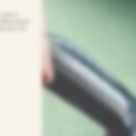
! Avec le
nfiance prend
mps pour vous.
ans sacrifier
dapte à vos
entif(ve)s.