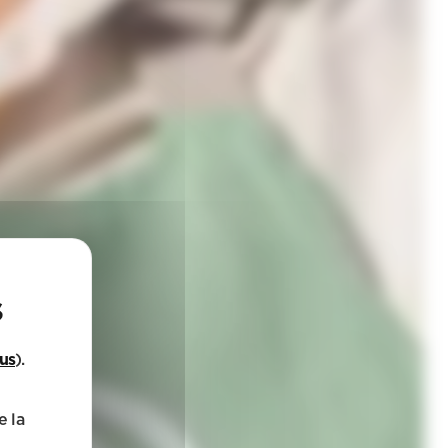
lus
).
e la