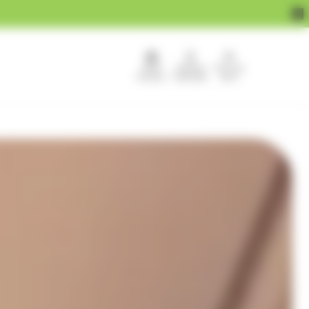
APEF
Devenir
Pour les
recrute !
franchisé
pros