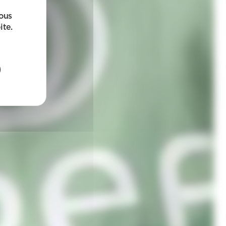
sous
ite.