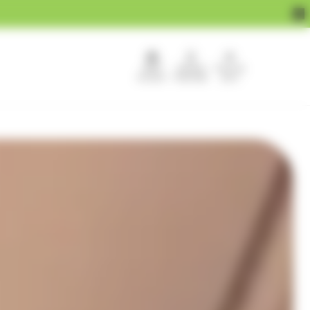
APEF
Devenir
Pour les
recrute !
franchisé
pros