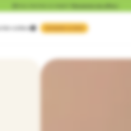
Vous cherchez un emploi ?
Découvrez nos offres !
 faire confiance