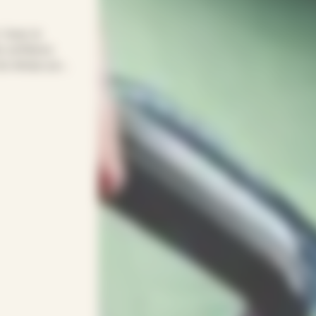
! Avec le
e confiance
t du temps pour
otre quotidien
age… APEF
gneux(ses) et