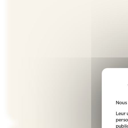
Nous 
Leur 
perso
public