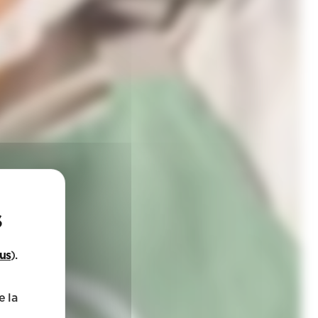
lus
).
e la