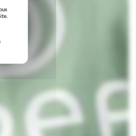
sous
ite.