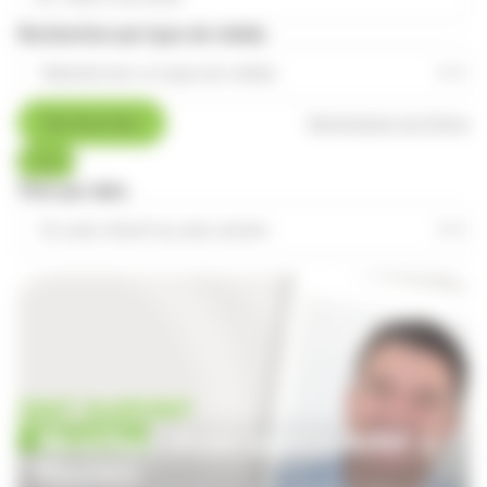
Rechercher par type de média
Rechercher
Réinitialiser les filtres
Tous
Trier par date
Ouverture d'une agence APEF à
Meyzieu