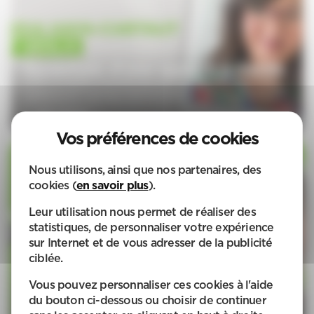
Ouverture d'une agence à Genlis
APEF, le réseau d’experts du service d’aide à la personne,
renforce son maillage national avec la signature d’une
nouvelle franchise à Genlis.
Voir l'article
Nous utilisons, ainsi que nos partenaires, des
cookies (
en savoir plus
).
Leur utilisation nous permet de réaliser des
statistiques, de personnaliser votre expérience
Ouverture d'une agence APEF à
sur Internet et de vous adresser de la publicité
ciblée.
Six-Fours-les-Plages
APEF, le réseau d’experts du service d’aide à la personne,
Vous pouvez personnaliser ces cookies à l'aide
renforce son maillage national avec la signature d’une
du bouton ci-dessous ou choisir de continuer
nouvelle franchise à Six-Fours-les-Plages.
Voir l'article