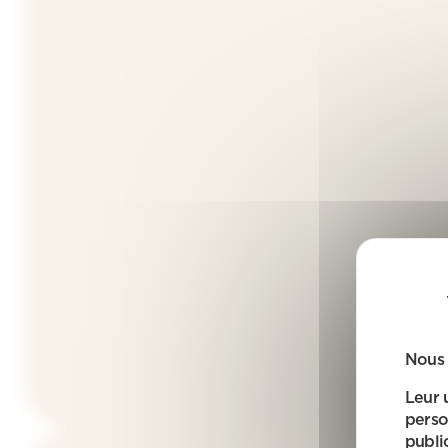
Nous 
Leur 
perso
public