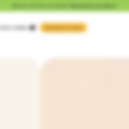
Vous cherchez un emploi ?
Découvrez nos offres !
 faire confiance