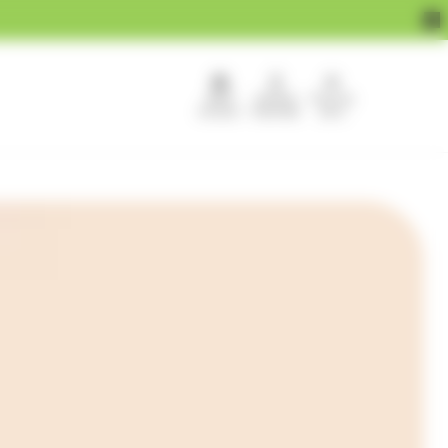
APEF
Devenir
Pour les
recrute !
franchisé
pros