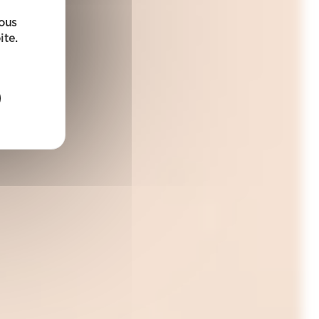
sous
ite.