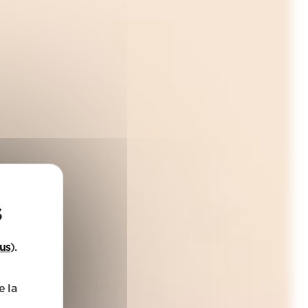
lus
).
e la