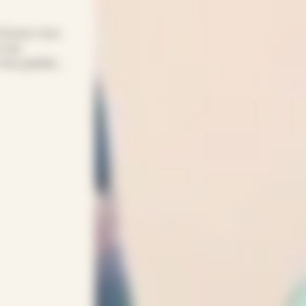
là pour vous
 vous
 Vous gardez
t toujours
ntervenant(e)s
t leur savoir-
nterviennent
ent humain et