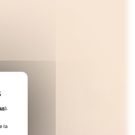
lus
).
e la