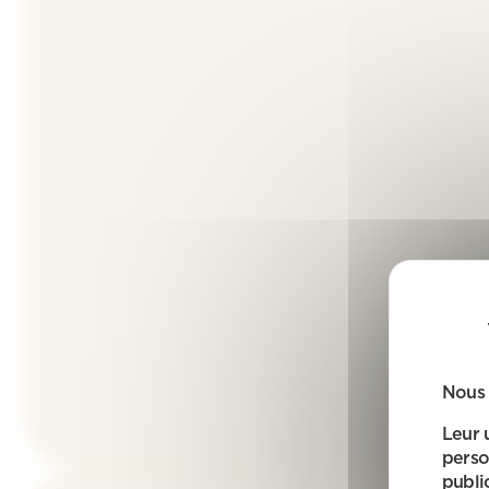
Nous 
Leur 
perso
public